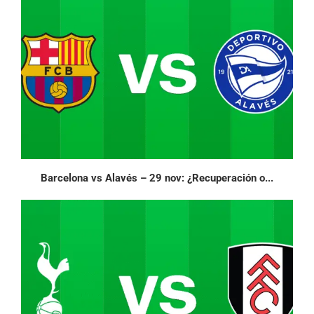
Barcelona vs Alavés – 29 nov: ¿Recuperación o...