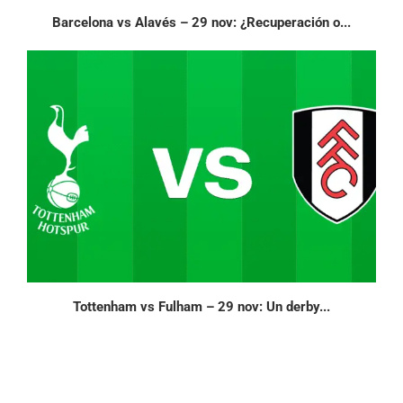
Barcelona vs Alavés – 29 nov: ¿Recuperación o...
Tottenham vs Fulham – 29 nov: Un derby...