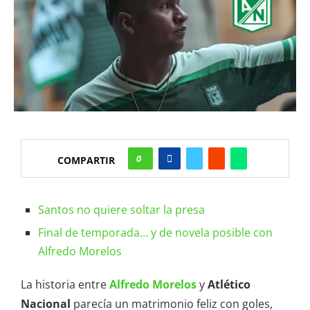
0
COMPARTIR
Santos no quiere soltar la presa
Final de temporada… y de novela posible con
Alfredo Morelos
La historia entre
Alfredo Morelos
y
Atlético
Nacional
parecía un matrimonio feliz con goles,