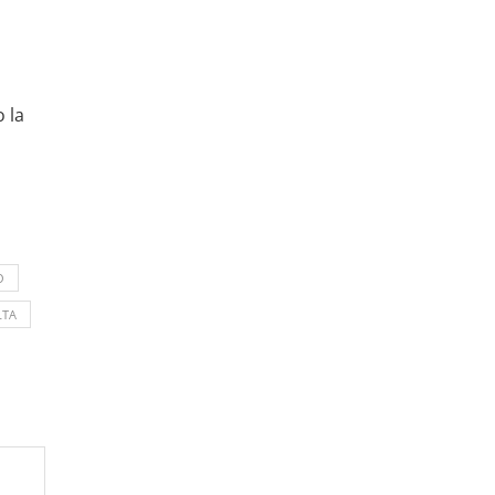
 la
O
LTA