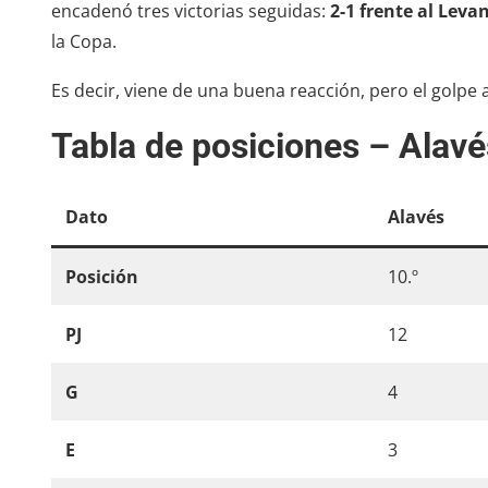
encadenó tres victorias seguidas:
2-1 frente al Leva
la Copa.
Es decir, viene de una buena reacción, pero el golpe 
Tabla de posiciones – Alavé
Dato
Alavés
Posición
10.º
PJ
12
G
4
E
3