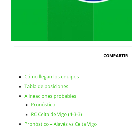
COMPARTIR
Cómo llegan los equipos
Tabla de posiciones
Alineaciones probables
Pronóstico
RC Celta de Vigo (4-3-3)
Pronóstico – Alavés vs Celta Vigo