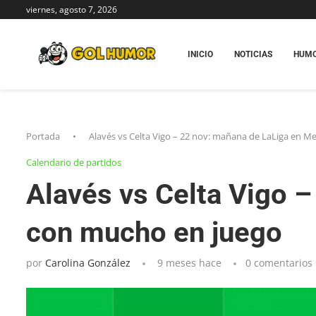
viernes, agosto 7, 2026
INICIO
NOTICIAS
HUM
Portada
•
Alavés vs Celta Vigo – 22 nov: mañana de LaLiga en 
Calendario de partidos
Alavés vs Celta Vigo 
con mucho en juego
por
Carolina González
9 meses hace
0 comentarios