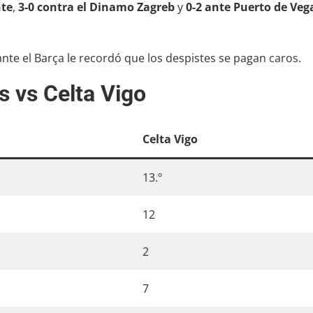
nte
,
3-0 contra el Dinamo Zagreb
y
0-2 ante Puerto de Veg
ante el Barça le recordó que los despistes se pagan caros.
s vs Celta Vigo
Celta Vigo
13.º
12
2
7