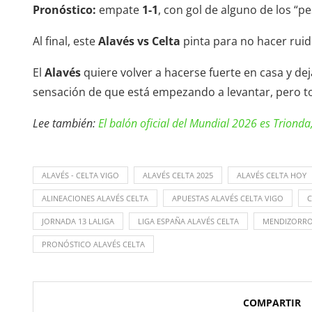
Pronóstico:
empate
1-1
, con gol de alguno de los “p
Al final, este
Alavés vs Celta
pinta para no hacer rui
El
Alavés
quiere volver a hacerse fuerte en casa y dej
sensación de que está empezando a levantar, pero t
Lee también:
El balón oficial del Mundial 2026 es Trionda
ALAVÉS - CELTA VIGO
ALAVÉS CELTA 2025
ALAVÉS CELTA HOY
ALINEACIONES ALAVÉS CELTA
APUESTAS ALAVÉS CELTA VIGO
C
JORNADA 13 LALIGA
LIGA ESPAÑA ALAVÉS CELTA
MENDIZORRO
PRONÓSTICO ALAVÉS CELTA
COMPARTIR