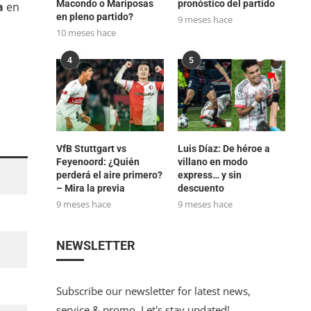
Macondo o Mariposas
pronóstico del partido
a
en
en pleno partido?
9 meses hace
10 meses hace
4
5
VfB Stuttgart vs
Luis Díaz: De héroe a
Feyenoord: ¿Quién
villano en modo
perderá el aire primero?
express… y sin
– Mira la previa
descuento
9 meses hace
9 meses hace
NEWSLETTER
Subscribe our newsletter for latest news,
service & promo. Let's stay updated!