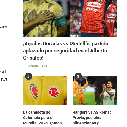
ar+
,
¡Águilas Doradas vs Medellín, partido
aplazado por seguridad en el Alberto
Grisales!
11 meses hace
 al
2
3
a
0-7
La camiseta de
Rangers vs AS Roma:
Colombia para el
Previa, posibles
Mundial 2026: ¿Moda,
alineaciones y