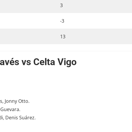
3
-3
13
avés vs Celta Vigo
s, Jonny Otto.
 Guevara.
di, Denis Suárez.