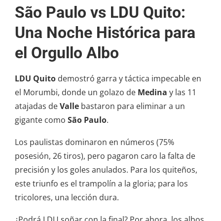
São Paulo vs LDU Quito:
Una Noche Histórica para
el Orgullo Albo
LDU Quito
demostró garra y táctica impecable en
el Morumbi, donde un golazo de
Medina
y las 11
atajadas de
Valle
bastaron para eliminar a un
gigante como
São Paulo
.
Los paulistas dominaron en números (75%
posesión, 26 tiros), pero pagaron caro la falta de
precisión y los goles anulados. Para los quiteños,
este triunfo es el trampolín a la gloria; para los
tricolores, una lección dura.
¿Podrá LDU soñar con la final? Por ahora, los albos