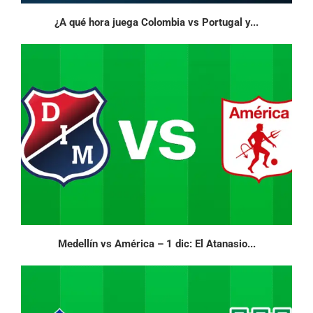
¿A qué hora juega Colombia vs Portugal y...
Medellín vs América – 1 dic: El Atanasio...