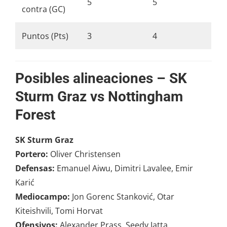
5
5
contra (GC)
Puntos (Pts)
3
4
Posibles alineaciones
–
SK
Sturm Graz vs Nottingham
Forest
SK Sturm Graz
Portero:
Oliver Christensen
Defensas:
Emanuel Aiwu, Dimitri Lavalee, Emir
Karić
Mediocampo:
Jon Gorenc Stanković, Otar
Kiteishvili, Tomi Horvat
Ofensivos:
Alexander Prass, Seedy Jatta