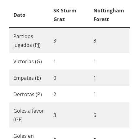
SK Sturm
Nottingham
Dato
Graz
Forest
Partidos
3
3
jugados (PJ)
Victorias (G)
1
1
Empates (E)
0
1
Derrotas (P)
2
1
Goles a favor
3
6
(GF)
Goles en