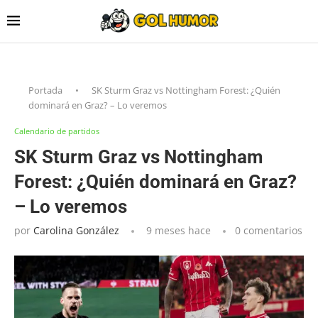
Portada
•
SK Sturm Graz vs Nottingham Forest: ¿Quién
dominará en Graz? – Lo veremos
Calendario de partidos
SK Sturm Graz vs Nottingham
Forest: ¿Quién dominará en Graz?
– Lo veremos
por
Carolina González
9 meses hace
0 comentarios