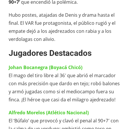
90+7’
que encendió la polémica.
Hubo postes, atajadas de Denis y drama hasta el
final. El VAR fue protagonista, el público rugió y el
empate dejó a los ajedrezados con rabia y a los
verdolagas con alivio.
Jugadores Destacados
Johan Bocanegra (Boyacá Chicó)
El mago del tiro libre al 36′ que abrió el marcador
con más precisión que dardo en tejo; robó balones
y armó jugadas como si el mediocampo fuera su
finca. ¡El héroe que casi da el milagro ajedrezado!
Alfredo Morelos (Atlético Nacional)
El ‘Búfalo’ que provocó y clavó el penal al 90+7′ con
la calma de un verdugo; embistió como toro en