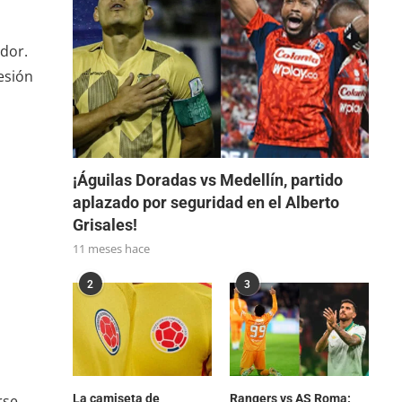
dor.
esión
¡Águilas Doradas vs Medellín, partido
aplazado por seguridad en el Alberto
Grisales!
11 meses hace
2
3
La camiseta de
Rangers vs AS Roma:
rse