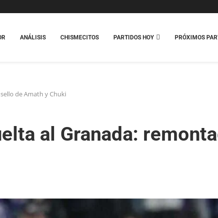
OR
ANÁLISIS
CHISMECITOS
PARTIDOS HOY
PRÓXIMOS PAR
n sello de Amath y Chuki
 vuelta al Granada: remon