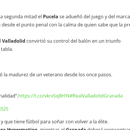
la segunda mitad el
Pucela
se adueñó del juego y del marca
 desde el punto penal con la calma de quien sabe que la pr
l
Valladolid
convirtió su control del balón en un triunfo
 tabla.
 la madurez de un veterano desde los once pasos.
alidad”.
https://t.co/vkrxSq8HYk
#RealValladolidGranada
2025
ue tiene fútbol para soñar con volver a la élite.
iga Hypermotion
, mientras el
Granada
deberá reencontra