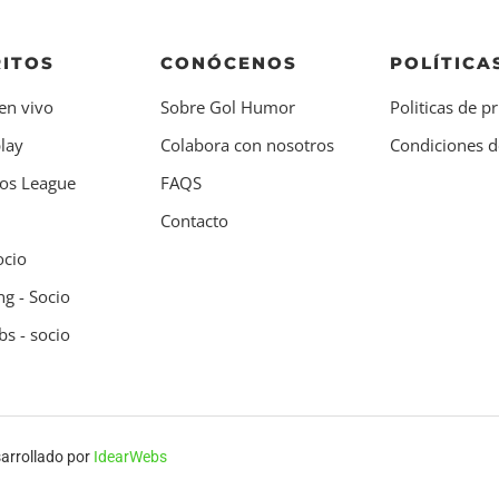
ITOS
CONÓCENOS
POLÍTICA
en vivo
Sobre Gol Humor
Politicas de p
lay
Colabora con nosotros
Condiciones d
os League
FAQS
Contacto
ocio
g - Socio
s - socio
sarrollado por
IdearWebs