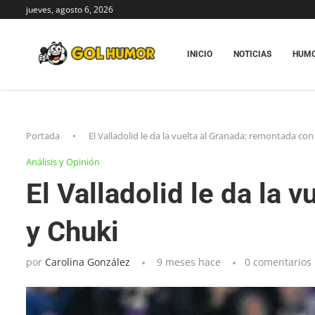
jueves, agosto 6, 2026
INICIO
NOTICIAS
HUM
Portada
•
El Valladolid le da la vuelta al Granada: remontada co
Análisis y Opinión
El Valladolid le da la
y Chuki
por
Carolina González
9 meses hace
0 comentarios