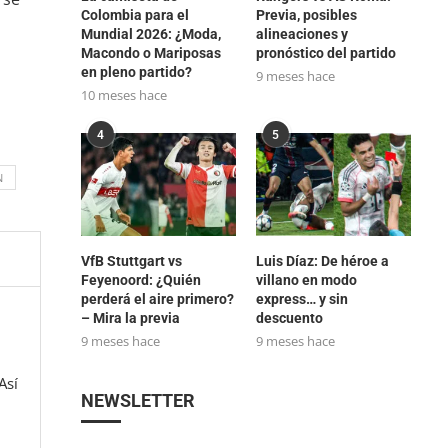
Colombia para el
Previa, posibles
Mundial 2026: ¿Moda,
alineaciones y
Macondo o Mariposas
pronóstico del partido
en pleno partido?
9 meses hace
10 meses hace
4
5
N
VfB Stuttgart vs
Luis Díaz: De héroe a
Feyenoord: ¿Quién
villano en modo
perderá el aire primero?
express… y sin
– Mira la previa
descuento
9 meses hace
9 meses hace
Así
NEWSLETTER