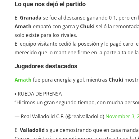
Lo que nos dejó el partido
El
Granada
se fue al descanso ganando 0-1, pero en 
Amath
empató con garra y
Chuki
selló la remontada
solo existe para los rivales.
El equipo visitante cedió la posesión y lo pagó caro: e
merecido que lo mantiene firme en la parte alta de la
Jugadores destacados
Amath
fue pura energía y gol, mientras
Chuki
mostró
▪ RUEDA DE PRENSA
“Hicimos un gran segundo tiempo, con mucha person
— Real Valladolid C.F. (@realvalladolid)
November 3, 
El
Valladolid
sigue demostrando que en casa manda y q
Con esta victoria, se mantiene en la parte alta de la
L