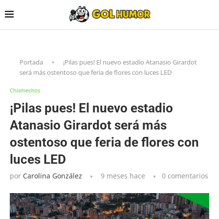
Portada
•
¡Pilas pues! El nuevo estadio Atanasio Girardot
será más ostentoso que feria de flores con luces LED
Chismecitos
¡Pilas pues! El nuevo estadio
Atanasio Girardot será más
ostentoso que feria de flores con
luces LED
por
Carolina González
9 meses hace
0 comentarios