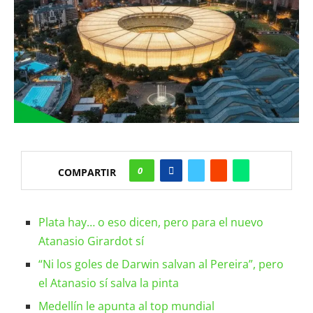
0
COMPARTIR
Plata hay… o eso dicen, pero para el nuevo
Atanasio Girardot sí
“Ni los goles de Darwin salvan al Pereira”, pero
el Atanasio sí salva la pinta
Medellín le apunta al top mundial